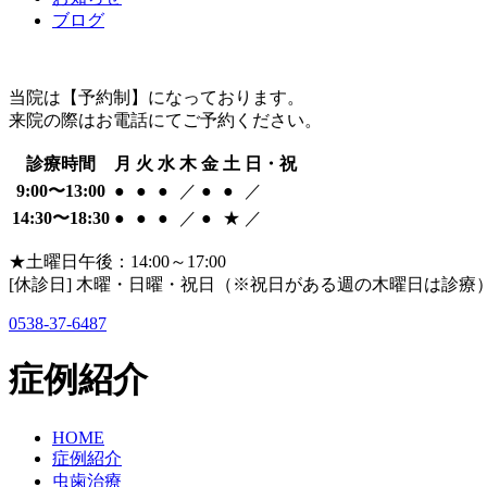
ブログ
当院は【予約制】になっております。
来院の際はお電話にてご予約ください。
診療時間
月
火
水
木
金
土
日・祝
9:00〜13:00
●
●
●
／
●
●
／
14:30〜18:30
●
●
●
／
●
★
／
★土曜日午後：14:00～17:00
[休診日] 木曜・日曜・祝日（※祝日がある週の木曜日は診療
0538-37-6487
症例紹介
HOME
症例紹介
虫歯治療