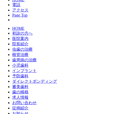
電話
アクセス
Page Top
HOME
初診の方へ
医院案内
院長紹介
虫歯の治療
根管治療
歯周病の治療
小児歯科
インプラント
予防歯科
ダイレクトボンディング
審美歯科
歯の移植
求人情報
お問い合わせ
症例紹介
お知らせ