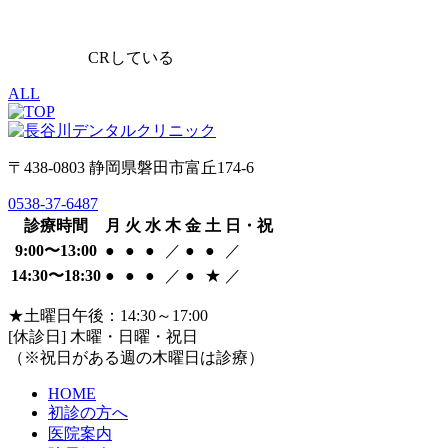
CRしている
ALL
〒438-0803 静岡県磐田市富丘174-6
0538-37-6487
診療時間
月
火
水
木
金
土
日・祝
9:00〜13:00
●
●
●
／
●
●
／
14:30〜18:30
●
●
●
／
●
★
／
★
土曜日午後：14:30～17:00
[休診日] 木曜・日曜・祝日
（※祝日がある週の木曜日は診療）
HOME
初診の方へ
医院案内