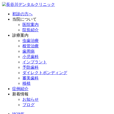
初診の方へ
当院について
医院案内
院長紹介
診療案内
虫歯治療
根管治療
歯周病
小児歯科
インプラント
予防歯科
ダイレクトボンディング
審美歯科
移植
症例紹介
新着情報
お知らせ
ブログ
HOME